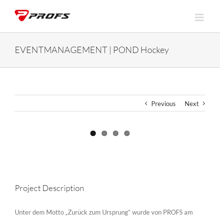
Skip
to
content
EVENTMANAGEMENT | POND Hockey
Previous
Next
View
Larger
Image
Project Description
Unter dem Motto „Zurück zum Ursprung“ wurde von PROFS am