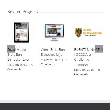
Related Projects
Social Media |
Web | Erste Bank
EVENTMANAGEMENT
E
Erste Bank
Eishockey Liga
| GC32 Alps
|
Eishockey Liga
Challenge
Mai 24th, 2016
|
0
M
Traunsee
Comments
C
Mai 24th, 2016
|
0
Comments
Mai 24th, 2016
|
0
Comments