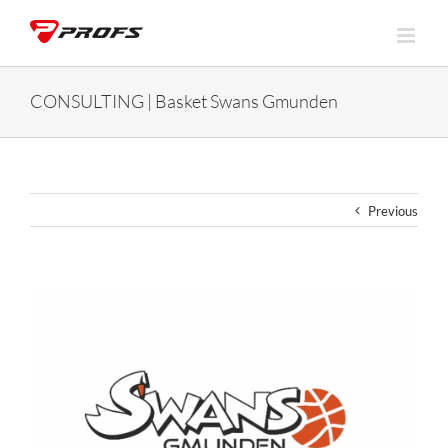
Skip
to
content
CONSULTING | Basket Swans Gmunden
Previous
View
Larger
Image